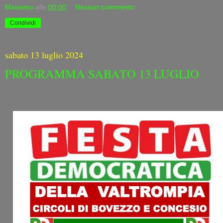
Massimo
alle
00:00
Nessun commento:
Condividi
sabato 13 luglio 2024
PROGRAMMA SABATO 13 LUGLIO