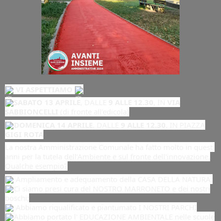
VI ASPETTIAMO
SABATO 13 APRILE
, DALLE
9 ALLE 12.30
, IN
VIA
SABBIONCELLI
(di fronte all'edicola)
DOMENICA 14 APRILE
, DALLE
9 ALLE 12.30
, IN PIAZZA
GIGI
ROTA
La nostra Amministrazione Comunale ha fatto molto in questi
anni per la tutela dell’Ambiente e sul fronte dell'innovazione.
Qualche esempio?
Ampliamento e adeguamento della CASA DELLA NATURA;
Ci siamo presi cura del NOSTRO MARRONETO e dei nostri
boschi;
Abbiamo riqualificato e piantumato I NOSTRI PARCHI
Abbiamo portato l' EDUCAZIONE AMBIENTALE nelle scuole