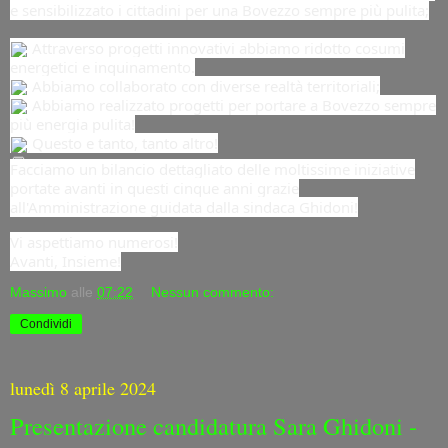
e sensibilizzato i cittadini per una Bovezzo sempre più pulita;
Attraverso progetti innovativi abbiamo ridotto cosumi
energetici e inquinamento.
Abbiamo collaborato con diverse realtà territoriali;
Abbiamo realizzato progetti per portare a Bovezzo sempre
più energia pulita!
Questo e tanto, tanto altro!
Facciamo un bilancio dettagliato delle moltissime iniziative
portate avanti in questi cinque anni grazie
all'Amministrazione guidata dalla sindaca Ghidoni!
Vi aspettiamo numerosi!
Avanti, Insieme!
Massimo
alle
07:22
Nessun commento:
Condividi
lunedì 8 aprile 2024
Presentazione candidatura Sara Ghidoni -