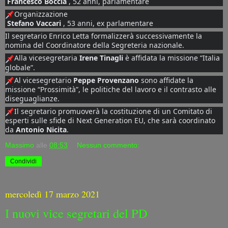
Francesco Boccia
 , 52 anni, parlamentare 
Organizzazione 
Stefano Vaccari
 , 53 anni, ex parlamentare 
Il segretario Enrico Letta formalizzerà successivamente la 
nomina del Coordinatore della Segreteria nazionale.
Alla vicesegretaria 
Irene Tinagli
 è affidata la missione “Italia 
globale”. 
Al vicesegretario 
Peppe Provenzano
 sono affidate la 
missione “Prossimità”, le politiche del lavoro e il contrasto alle 
diseguaglianze.
Il segretario promuoverà la costituzione di un Comitato di 
esperti sulle sfide di Next Generation EU, che sarà coordinato 
da 
Antonio Nicita
.
Massimo
alle
08:53
Nessun commento:
Condividi
mercoledì 17 marzo 2021
I nuovi vice segretari del PD