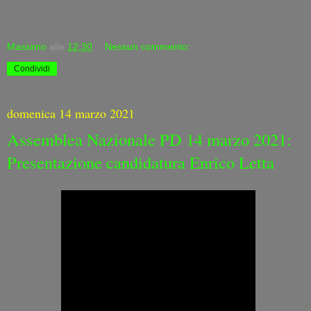
Massimo
alle
12:30
Nessun commento:
Condividi
domenica 14 marzo 2021
Assemblea Nazionale PD 14 marzo 2021:
Presentazione candidatura Enrico Letta