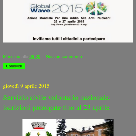
Massimo
alle
09:30
Nessun commento:
Condividi
giovedì 9 aprile 2015
Servizio civile volontario nazionale:
iscrizioni prorogate fino al 23 aprile