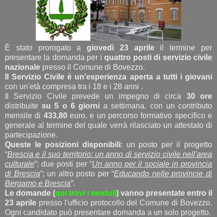
È stato prorogato a
giovedì 23 aprile
il termine per
presentare la domanda per i
quattro posti di servizio civile
nazionale
presso il Comune di Bovezzo.
Il Servizio Civile è un'esperienza aperta a tutti i giovani
con un'età compresa tra i 18 e i 28 anni .
Il Servizio Civile prevede un impegno di circa
30 ore
distribuite
su 5 o 6 giorni
a settimana, con un contributo
mensile di
433,80
euro, e un percorso formativo specifico e
generale al termine del quale verrà rilasciato un attestato di
partecipazione.
Queste le posizioni disponibili
: un posto per il progetto
“
Brescia e il suo territorio: un anno di servizio civile nell'area
culturale
”; due posti per “
Un anno per il sociale in provincia
di Brescia
”; un altro posto per “
Educando nelle provincie di
Bergamo e Brescia
”.
Le domande (
qui trovi i moduli
) vanno presentate entro il
23 aprile
presso l'ufficio protocollo del Comune di Bovezzo.
Ogni candidato può presentare domanda a un solo progetto.